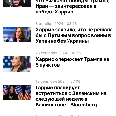
что РФ хочет победы Трампа,
Иран — заинтересован в
победе Харрис
8 октября 2024
08:28
Харрис заявила, что не решала
бы с Путиным вопрос войны в
Украине без Украины
23 сентября 2024
08:56
Харрис опережает Трампа на
5 пунктов
19 сентября 2024
07:08
Гаррис планирует
встретиться с Зеленским на
следующей неделе в
Вашингтоне – Bloomberg