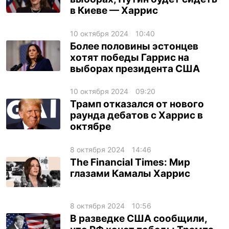
в Киеве — Харрис
10 октября 2024
10:40
Более половины эстонцев
хотят победы Гаррис на
выборах президента США
10 октября 2024
09:20
Трамп отказался от нового
раунда дебатов с Харрис в
октябре
8 октября 2024
14:46
The Financial Times: Мир
глазами Камалы Харрис
8 октября 2024
10:56
В разведке США сообщили,