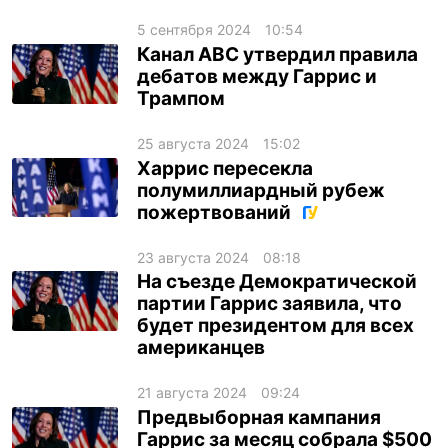
5 сентября 2024
10:54
Канал ABC утвердил правила
дебатов между Гаррис и
Трампом
25 августа 2024
15:02
Харрис пересекла
полумиллиардный рубеж
пожертвований
23 августа 2024
08:18
На съезде Демократической
партии Гаррис заявила, что
будет президентом для всех
американцев
21 августа 2024
09:24
Предвыборная кампания
Гаррис за месяц собрала $500