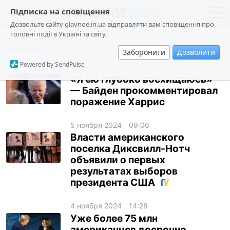
Підписка на сповіщення
Дозвольте сайту glavnoe.in.ua відправляти вам сповіщення про
головні події в Україні та світу.
Камала Харрис
новости
политика
Заборонити
Дозволити
о проекте
общество
Powered by SendPulse
7 ноября 2024
07:09
контакты
экономика
«Я ею глубоко восхищаюсь»
— Байден прокомментировал
происшествия
поражение Харрис
криминал
5 ноября 2024
09:06
техно
Власти американского
спорт
поселка Диксвилл-Нотч
объявили о первых
лонгриды
результатах выборов
президента США
харьков
архив
4 ноября 2024
14:28
Уже более 75 млн
gambling
американцев досрочно