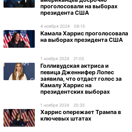
проголосовали на выборах
ua
ru
en
президента США
4 ноября 2024
08:15
Камала Харрис проголосовала
на выборах президента США
1 ноября 2024
21:05
Голливудская актриса и
певица Дженнифер Лопес
заявила, что отдаст голос за
Камалу Харрис на
президентских выборах
1 ноября 2024
20:35
Харрис опережает Трампа в
ключевых штатах