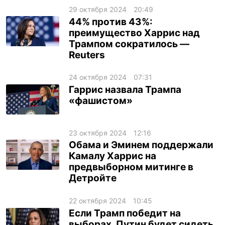
29 октября 2024
20:49
44% против 43%:
преимущество Харрис над
Трампом сократилось —
Reuters
24 октября 2024
07:31
Гаррис назвала Трампа
«фашистом»
23 октября 2024
12:16
Обама и Эминем поддержали
Камалу Харрис на
предвыборном митинге в
Детройте
22 октября 2024
10:45
Если Трамп победит на
выборах, Путин будет сидеть