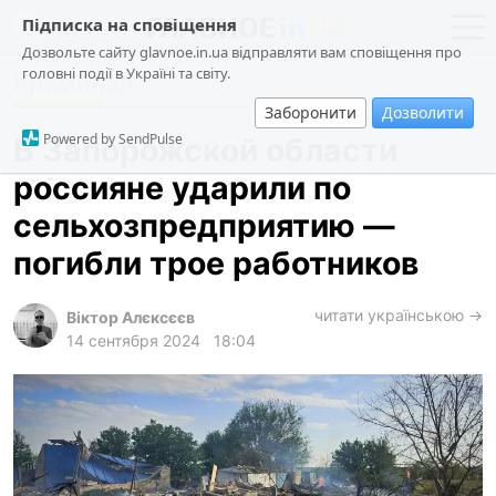
Підписка на сповіщення
Дозвольте сайту glavnoe.in.ua відправляти вам сповіщення про
головні події в Україні та світу.
Криминал
новости
политика
Заборонити
Дозволити
о проекте
общество
Powered by SendPulse
В Запорожской области
контакты
экономика
россияне ударили по
происшествия
сельхозпредприятию —
криминал
погибли трое работников
техно
читати українською →
спорт
Віктор Алєксєєв
14 сентября 2024
18:04
лонгриды
харьков
архив
gambling