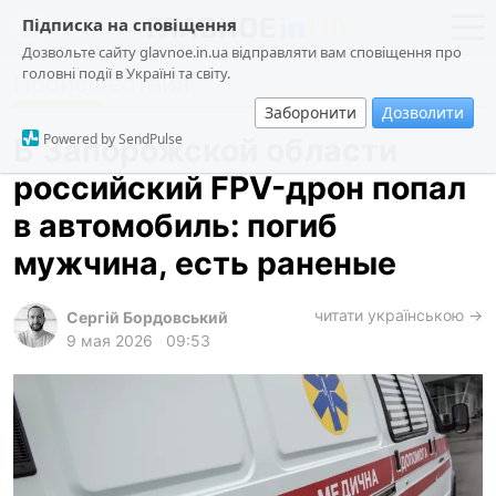
Підписка на сповіщення
Дозвольте сайту glavnoe.in.ua відправляти вам сповіщення про
головні події в Україні та світу.
Происшествия
новости
политика
Заборонити
Дозволити
о проекте
общество
Powered by SendPulse
В Запорожской области
контакты
экономика
российский FPV-дрон попал
происшествия
в автомобиль: погиб
криминал
мужчина, есть раненые
техно
читати українською →
спорт
Сергій Бордовський
9 мая 2026
09:53
лонгриды
харьков
архив
gambling