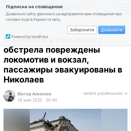
Підписка на сповіщення
Дозвольте сайту glavnoe.in.ua відправляти вам сповіщення про
головні події в Україні та світу.
Экономика
новости
политика
Заборонити
Дозволити
о проекте
общество
Powered by SendPulse
В Херсоне в результате
контакты
экономика
обстрела повреждены
происшествия
локомотив и вокзал,
криминал
пассажиры эвакуированы в
техно
Николаев
спорт
читати українською →
Віктор Алєксєєв
лонгриды
18 мая 2025
20:40
харьков
архив
gambling