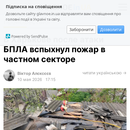
Підписка на сповіщення
Дозвольте сайту glavnoe.in.ua відправляти вам сповіщення про
головні події в Україні та світу.
Происшествия
новости
политика
Заборонити
Дозволити
о проекте
общество
Powered by SendPulse
В Харькове после атаки
контакты
экономика
БПЛА вспыхнул пожар в
происшествия
частном секторе
криминал
техно
читати українською →
Віктор Алєксєєв
10 мая 2026
17:15
спорт
лонгриды
харьков
архив
gambling