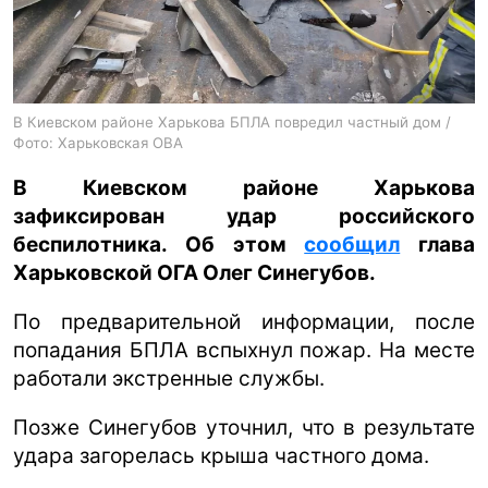
ua
ru
en
В Киевском районе Харькова БПЛА повредил частный дом /
Фото: Харьковская ОВА
В Киевском районе Харькова
зафиксирован удар российского
беспилотника. Об этом
сообщил
глава
Харьковской ОГА Олег Синегубов.
По предварительной информации, после
попадания БПЛА вспыхнул пожар. На месте
работали экстренные службы.
Позже Синегубов уточнил, что в результате
удара загорелась крыша частного дома.