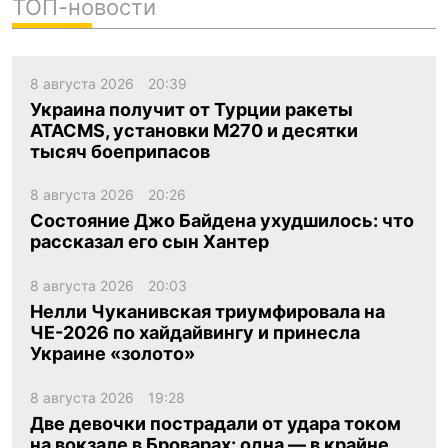
ТОП-новости
8 августа 2026
20:39
Украина получит от Турции ракеты
ATACMS, установки M270 и десятки
тысяч боеприпасов
8 августа 2026
20:26
Состояние Джо Байдена ухудшилось: что
рассказал его сын Хантер
8 августа 2026
20:03
Нелли Чуканивская триумфировала на
ЧЕ-2026 по хайдайвингу и принесла
Украине «золото»
8 августа 2026
19:28
Две девочки пострадали от удара током
на вокзале в Броварах: одна — в крайне