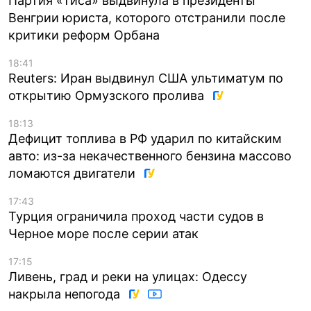
Партия «Тиса» выдвинула в президенты
Венгрии юриста, которого отстранили после
критики реформ Орбана
18:41
Reuters: Иран выдвинул США ультиматум по
открытию Ормузского пролива
18:13
Дефицит топлива в РФ ударил по китайским
авто: из-за некачественного бензина массово
ломаются двигатели
17:43
Турция ограничила проход части судов в
Черное море после серии атак
17:15
Ливень, град и реки на улицах: Одессу
накрыла непогода