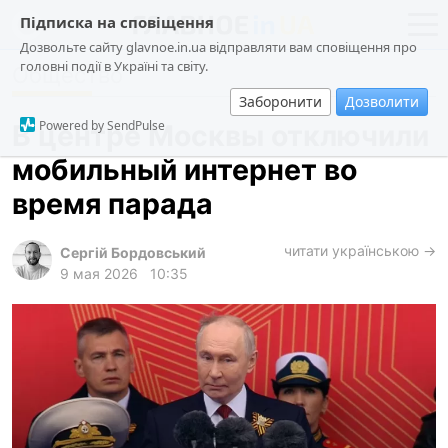
Підписка на сповіщення
Дозвольте сайту glavnoe.in.ua відправляти вам сповіщення про
головні події в Україні та світу.
Общество
новости
политика
Заборонити
Дозволити
о проекте
общество
Powered by SendPulse
В центре Москвы отключили
контакты
экономика
мобильный интернет во
происшествия
время парада
криминал
техно
читати українською →
Сергій Бордовський
9 мая 2026
10:35
спорт
лонгриды
харьков
архив
gambling