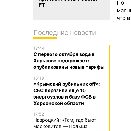
По 
FT
магн
что в
Последние новости
18:44
С первого октября вода в
Харькове подорожает:
опубликованы новые тарифы
18:19
«Крымский рубильник off»:
СБС поразили еще 10
энергоузлов и базу ФСБ в
Херсонской области
17:52
Навроцкий: «Там, где бьют
московитов — Польша