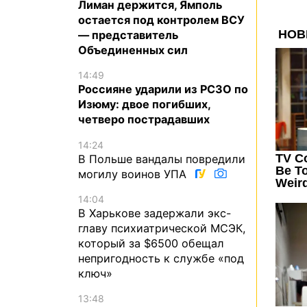
Лиман держится, Ямполь
остается под контролем ВСУ
— представитель
Объединенных сил
14:49
Россияне ударили из РСЗО по
Изюму: двое погибших,
четверо пострадавших
14:24
В Польше вандалы повредили
могилу воинов УПА
14:04
В Харькове задержали экс-
главу психиатрической МСЭК,
который за $6500 обещал
непригодность к службе «под
ключ»
13:48