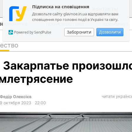
Підписка на сповіщення
новости
о проекте
контакты
Дозвольте сайту glavnoe.in.ua відправляти вам
сповіщення про головні події в Україні та світу.
экономика
происшествия
криминал
Заборонити
Дозволити
Powered by SendPulse
ество
политика
 Закарпатье произошл
общество
экономика
млетрясение
происшествия
криминал
читати україн
Федір Олексієв
9 октября 2023
22:00
техно
спорт
лонгриды