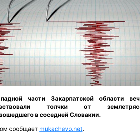
харьков
архив
gambling
падной части Закарпатской области ве
увствовали толчки от землетрясе
зошедшего в соседней Словакии.
том сообщает
mukachevo.net
.