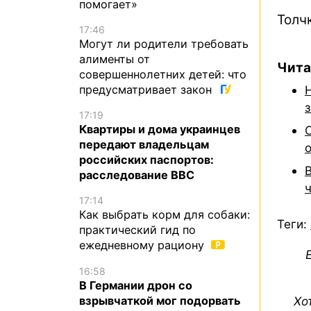
помогает»
Толч
17:46
Могут ли родители требовать
алименты от
Чита
совершеннолетних детей: что
предусматривает закон
17:19
Квартиры и дома украинцев
передают владельцам
российских паспортов:
расследование BBC
17:14
Как выбрать корм для собаки:
Теги:
практический гид по
ежедневному рациону
16:58
В Германии дрон со
взрывчаткой мог подорвать
Хо