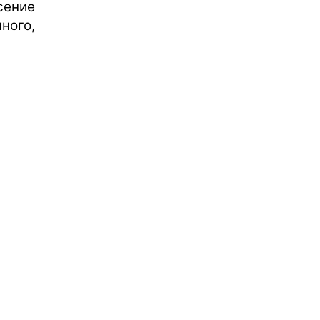
ение
ного,