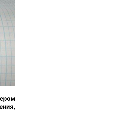
чером
ния,