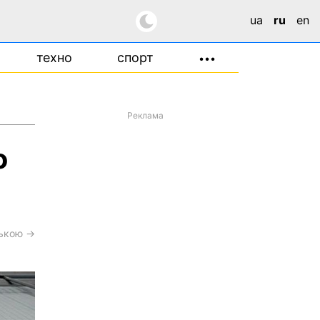
ua
ru
en
техно
спорт
•••
Реклама
о
ською →