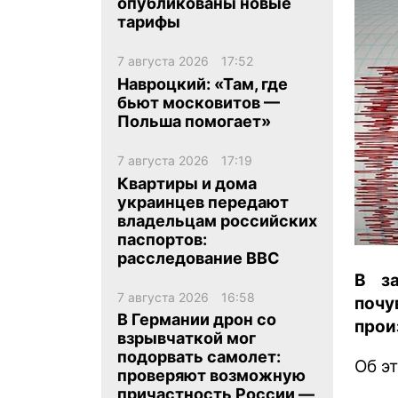
опубликованы новые
тарифы
7 августа 2026
17:52
Навроцкий: «Там, где
бьют московитов —
Польша помогает»
ua
ru
en
7 августа 2026
17:19
Квартиры и дома
украинцев передают
владельцам российских
паспортов:
расследование BBC
В за
7 августа 2026
16:58
поч
В Германии дрон со
прои
взрывчаткой мог
подорвать самолет:
Об э
проверяют возможную
причастность России —