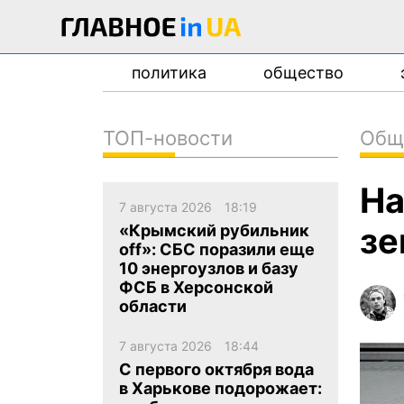
политика
общество
ТОП-новости
Общ
новости
На
о проекте
7 августа 2026
18:19
контакты
зе
«Крымский рубильник
off»: СБС поразили еще
10 энергоузлов и базу
ФСБ в Херсонской
области
7 августа 2026
18:44
С первого октября вода
в Харькове подорожает: