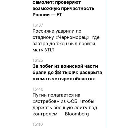
самолет: проверяют
возможную причастность
России — FT
16:37
Россияне ударили по
стадиону «Черноморец», где
завтра должен был пройти
матч УПЛ
16:25
За побег из воинской части
брали до $8 тысяч: раскрыта
схема в четырех областях
15:40
Путин полагается на
«ястребов» из ФСБ, чтобы
держать военную элиту под
контролем — Bloomberg
15:10