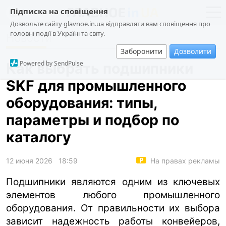
Підписка на сповіщення
Дозвольте сайту glavnoe.in.ua відправляти вам сповіщення про
головні події в Україні та світу.
Новости
новости
политика
Заборонити
Дозволити
о проекте
общество
Powered by SendPulse
Как выбрать подшипники
контакты
экономика
SKF для промышленного
происшествия
оборудования: типы,
криминал
параметры и подбор по
техно
каталогу
спорт
12 июня 2026
18:59
На правах рекламы
лонгриды
харьков
Подшипники являются одним из ключевых
элементов любого промышленного
архив
оборудования. От правильности их выбора
gambling
зависит надежность работы конвейеров,