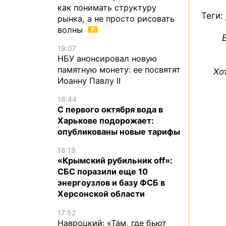
как понимать структуру
Теги:
рынка, а не просто рисовать
волны
19:07
НБУ анонсировал новую
памятную монету: ее посвятят
Хо
Иоанну Павлу II
18:44
С первого октября вода в
Харькове подорожает:
опубликованы новые тарифы
18:19
«Крымский рубильник off»:
СБС поразили еще 10
энергоузлов и базу ФСБ в
Херсонской области
17:52
Навроцкий: «Там, где бьют