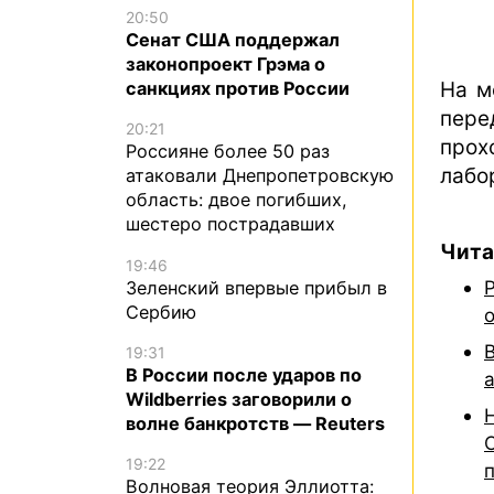
20:50
Сенат США поддержал
законопроект Грэма о
На м
санкциях против России
пере
20:21
про
Россияне более 50 раз
лабо
атаковали Днепропетровскую
область: двое погибших,
шестеро пострадавших
Чита
19:46
Зеленский впервые прибыл в
Сербию
19:31
В России после ударов по
Wildberries заговорили о
волне банкротств — Reuters
19:22
Волновая теория Эллиотта: