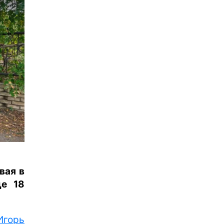
вая в
ще 18
Игорь