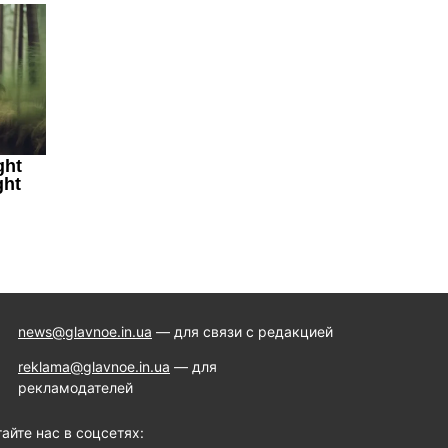
news@glavnoe.in.ua
— для связи с редакцией
reklama@glavnoe.in.ua
— для
рекламодателей
айте нас в соцсетях: