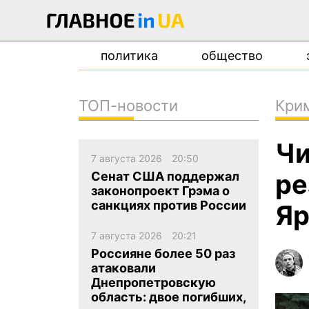
политика
общество
ТОП-новости
Кри
новости
Чи
о проекте
7 августа 2026
20:50
контакты
ре
Сенат США поддержал
законопроект Грэма о
санкциях против России
Яр
7 августа 2026
20:21
Россияне более 50 раз
атаковали
Днепропетровскую
область: двое погибших,