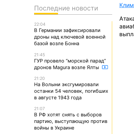
Клим
Последние новости
Ата
22:04
авиа
В Германии зафиксировали
выпл
дроны над ключевой военной
базой возле Бонна
21:45
ГУР провело “морской парад”
дронов Magura возле Ялты
21:20
На Волыни эксгумировали
останки 54 человек, погибших
в августе 1943 года
21:07
В РФ хотят снять с выборов
партию, выступающую против
войны в Украине