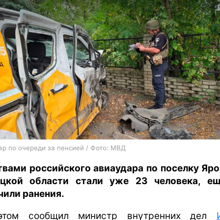
харьков
архив
gambling
ар по очереди за пенсией / Фото: МВД
вами российского авиаудара по поселку Яро
цкой области стали уже 23 человека, е
чили ранения.
этом сообщил министр внутренних дел