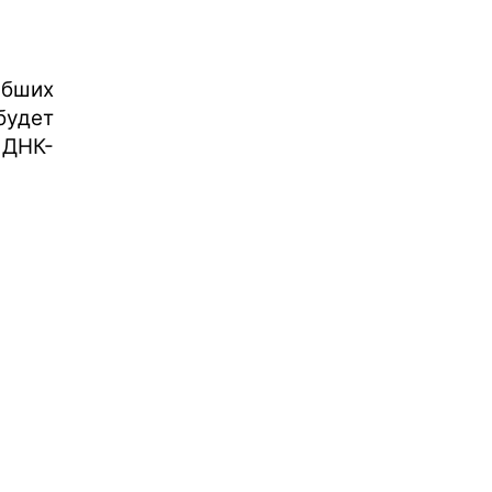
ибших
будет
ДНК-