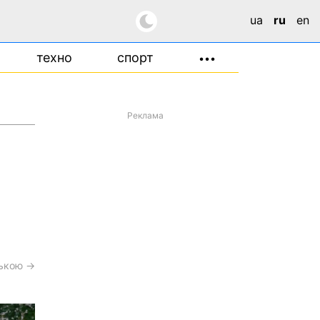
ua
ru
en
техно
спорт
•••
Реклама
ською →