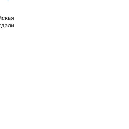
ская
ждали