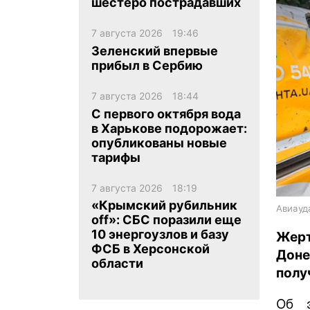
шестеро пострадавших
7 августа 2026
19:46
Зеленский впервые
прибыл в Сербию
7 августа 2026
18:44
ua
ru
en
С первого октября вода
в Харькове подорожает:
опубликованы новые
тарифы
7 августа 2026
18:19
«Крымский рубильник
Авиауд
off»: СБС поразили еще
10 энергоузлов и базу
Жерт
ФСБ в Херсонской
Доне
области
полу
Об 