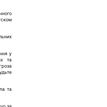
чного
уском
льних
ння у
их та
гроза
удьте
ла та
що за