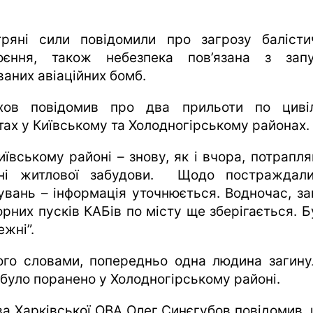
тряні сили повідомили про загрозу балісти
оєння, також небезпека пов’язана з зап
ваних авіаційних бомб.
хов повідомив про два прильоти по циві
ктах у Київському та Холодногірському районах.
иївському районі – знову, як і вчора, потрапля
ні житлової забудови. Щодо постраждал
увань – інформація уточнюється. Водночас, за
орних пусків КАБів по місту ще зберігається. Б
жні”.
ого словами, попередньо одна людина загину
 було поранено у Холодногірському районі.
ва Харківської ОВА Олег Синєгубов повідомив, 