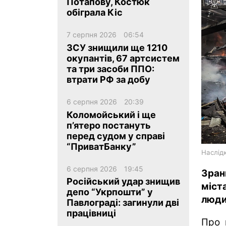
Потапову, Костюк
обіграла Кіс
7 серпня 2026
06:54
ЗСУ знищили ще 1210
окупантів, 67 артсистем
та три засоби ППО:
ua
ru
en
втрати РФ за добу
6 серпня 2026
20:39
Коломойський і ще
п’ятеро постануть
перед судом у справі
“ПриватБанку”
Наслідк
6 серпня 2026
19:45
Зран
Російський удар знищив
міст
депо “Укрпошти” у
люди
Павлограді: загинули дві
працівниці
Про 