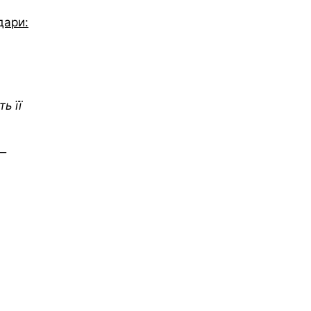
дари:
ь її
 —