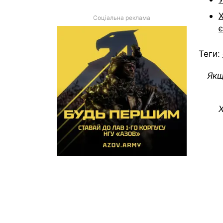
Х
Соціальна реклама
є
Теги:
Якщ
Х