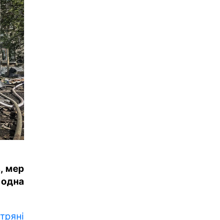
, мер
 одна
тряні