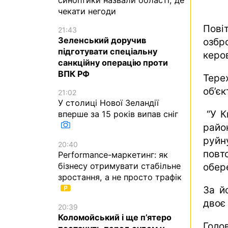
чекати негоди
Пові
21:43
Зеленський доручив
озбр
підготувати спеціальну
керо
санкційну операцію проти
ВПК РФ
Тере
об’є
21:02
У столиці Нової Зеландії
“У К
вперше за 15 років випав сніг
райо
руйн
20:40
повт
Performance-маркетинг: як
бізнесу отримувати стабільне
обере
зростання, а не просто трафік
За й
двоє
20:39
Коломойський і ще п’ятеро
Голо