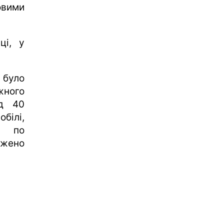
овими
ці, у
 було
жного
ад 40
білі,
о по
джено