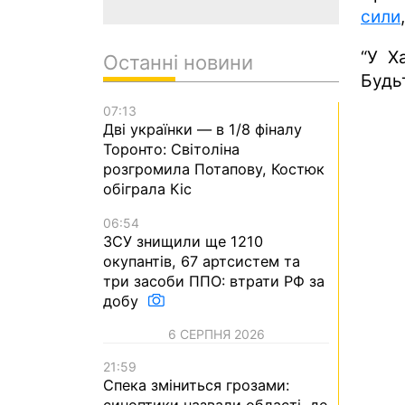
сили
“У Х
Останні новини
Будь
07:13
Дві українки — в 1/8 фіналу
Торонто: Світоліна
розгромила Потапову, Костюк
обіграла Кіс
06:54
ЗСУ знищили ще 1210
окупантів, 67 артсистем та
три засоби ППО: втрати РФ за
добу
6 СЕРПНЯ 2026
21:59
Спека зміниться грозами:
синоптики назвали області, де