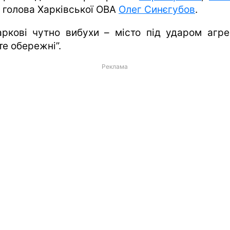
, голова Харківської ОВА
Олег Синєгубов
.
аркові чутно вибухи – місто під ударом агре
те обережні”.
Реклама