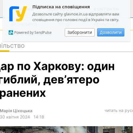
Підписка на сповіщення
новини
про проєкт
контакти
Дозвольте сайту glavnoe.in.ua відправляти вам
сповіщення про головні події в Україні та світу.
економіка
події
кримінал
Заборонити
Дозволити
Powered by SendPulse
ільство
політика
ар по Харкову: один
суспільство
економіка
гиблий, дев’ятеро
події
ранених
кримінал
техно
читать на ру
Марія Ціхоцька
спорт
30 квітня 2024
14:18
лонгріди