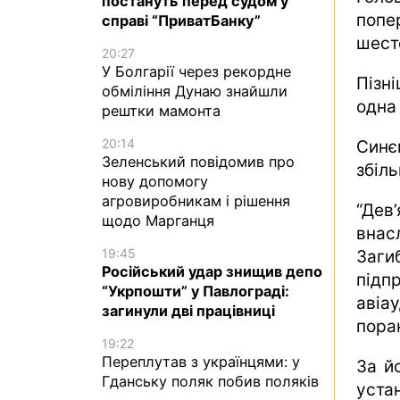
постануть перед судом у
попе
справі “ПриватБанку”
шест
20:27
У Болгарії через рекордне
Пізн
обміління Дунаю знайшли
одна
рештки мамонта
20:14
Син
Зеленський повідомив про
збіл
нову допомогу
агровиробникам і рішення
“Дев
щодо Марганця
внас
19:45
Заги
Російський удар знищив депо
підп
“Укрпошти” у Павлограді:
авіа
загинули дві працівниці
пора
19:22
Переплутав з українцями: у
За й
Гданську поляк побив поляків
уста