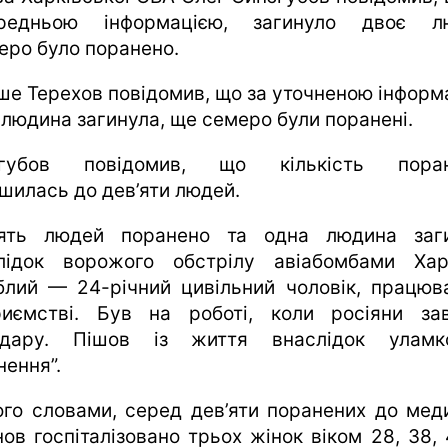
редньою інформацією, загинуло двоє л
еро було поранено.
іше Терехов повідомив, що за уточненою інформ
 людина загинула, ще семеро були поранені.
єгубов повідомив, що кількість поран
ьшилась до дев’яти людей.
’ять людей поранено та одна людина заг
лідок ворожого обстрілу авіабомбами Хар
блий — 24-річний цивільний чоловік, працюв
риємстві. Був на роботі, коли росіяни за
удару. Пішов із життя внаслідок уламк
нення”.
ого словами, серед дев’яти поранених до мед
нов госпіталізовано трьох жінок віком 28, 38, 