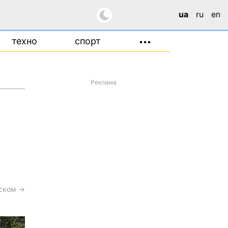
ua
ru
en
техно
спорт
•••
Реклама
сском →