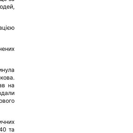
юдей,
ацією
ених
инула
кова.
ав на
вдали
ового
ичних
40 та