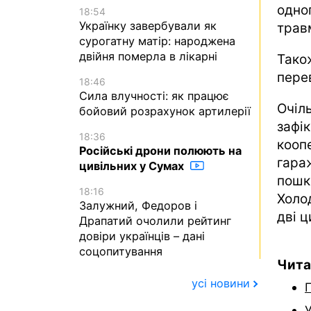
одно
18:54
Українку завербували як
трав
сурогатну матір: народжена
двійня померла в лікарні
Тако
перев
18:46
Сила влучності: як працює
Очіл
бойовий розрахунок артилерії
зафі
18:36
кооп
Російські дрони полюють на
гара
цивільних у Сумах
пош
18:16
Холо
Залужний, Федоров і
дві ц
Драпатий очолили рейтинг
довіри українців – дані
соцопитування
Чита
усі новини