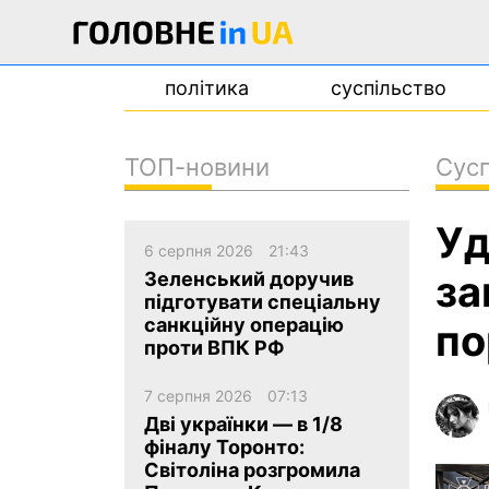
політика
суспільство
ТОП-новини
Сусп
новини
Уд
про проєкт
6 серпня 2026
21:43
контакти
за
Зеленський доручив
підготувати спеціальну
санкційну операцію
по
проти ВПК РФ
7 серпня 2026
07:13
Дві українки — в 1/8
фіналу Торонто:
Світоліна розгромила