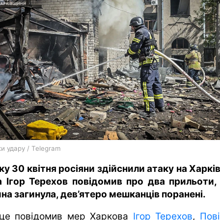
харків
архів
gambling
и удару / Telegram
ку 30 квітня росіяни здійснили атаку на Харків
а Ігор Терехов повідомив про два прильоти,
на загинула, дев’ятеро мешканців поранені.
це повідомив мер Харкова
Ігор Терехов
,
Пові