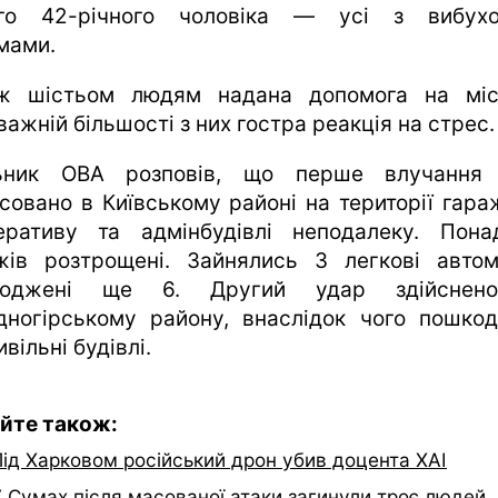
го 42-річного чоловіка — усі з вибух
мами.
ж шістьом людям надана допомога на міс
ажній більшості з них гостра реакція на стрес.
ьник ОВА розповів, що перше влучання
ксовано в Київському районі на території гара
еративу та адмінбудівлі неподалеку. Пон
жів розтрощені. Зайнялись 3 легкові автомо
коджені ще 6. Другий удар здійснен
дногірському району, внаслідок чого пошко
ивільні будівлі.
йте також:
Під Харковом російський дрон убив доцента ХАІ
У Сумах після масованої атаки загинули троє людей