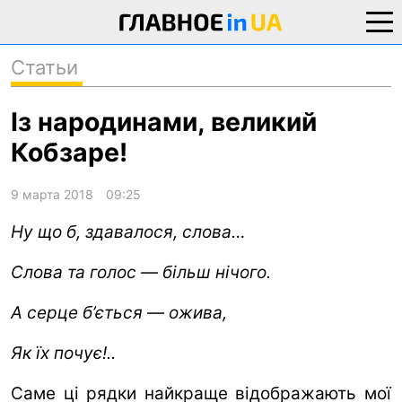
Статьи
новости
политика
о проекте
общество
Із народинами, великий
контакты
экономика
Кобзаре!
происшествия
криминал
9 марта 2018
09:25
техно
Ну що б, здавалося, слова…
спорт
Слова та голос — більш нічого.
лонгриды
А серце б’ється — ожива,
харьков
архив
Як їх почує!..
gambling
Саме ці рядки найкраще відображають мої