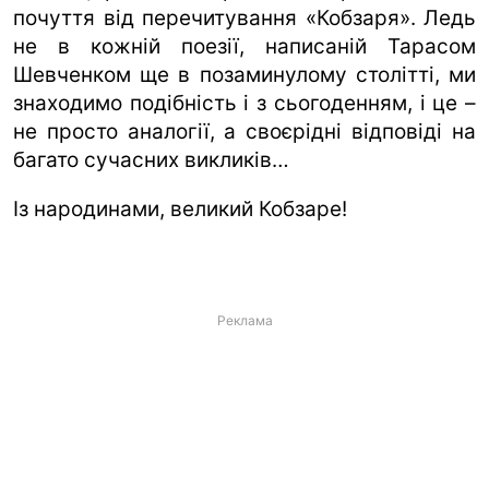
почуття від перечитування «Кобзаря». Ледь
ua
ru
en
не в кожній поезії, написаній Тарасом
Шевченком ще в позаминулому столітті, ми
знаходимо подібність і з сьогоденням, і це –
не просто аналогії, а своєрідні відповіді на
багато сучасних викликів…
Із народинами, великий Кобзаре!
Реклама